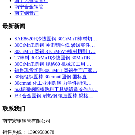
南宁无缝钢管厂
南宁合金钢管
南宁钢管厂
最新新闻
SAE8620H冷拔圆钢 30CrMnTi棒材切…
30CrMnTi圆钢 冲击韧性低 渗碳零件…
30CrMnTi圆钢 31CrMoV9棒材切割 1…
T7棒料 30CrMnTi冷拔圆钢 30MnTiB…
30CrMnTi圆钢 规格60 机械加工用 …
销售现货切割30CrMnTi圆钢生产厂家…
30铬锰钛圆棒 30crmnti圆钢 国标直…
30crmnti 化工业用圆钢 力学性能优…
m2板圆钢圆棒熟料工具钢锻造冷作加…
F91合金圆钢 耐热钢 锻造圆棒 规格…
联系我们
南宁宏钜钢管有限公司
销售热线： 13969580678