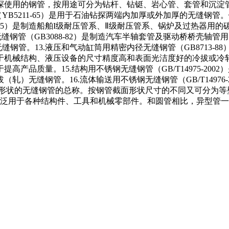
钻探使用的钢管，按用途可分为钻杆、钻铤、岩心管、套管和沉淀管等
YB5211-65）是用于石油钻探两端内加厚或外加厚的无缝钢
3-85）是制造船舶I级耐压管系、Ⅱ级耐压管系、锅炉及过热器用
无缝钢管（GB3088-82）是制造汽车半轴套管及驱动桥桥壳轴
拔无缝钢管。13.液压和气动缸筒用精密内径无缝钢管（GB8713
3）是用于机械结构、液压设备的尺寸精度高和表面光洁度好的冷拔
产品质量。15.结构用不锈钢无缝钢管（GB/T14975-20
）无缝钢管。16.流体输送用不锈钢无缝钢管（GB/T14976
面形状的无缝钢管的总称。按钢管截面形状尺寸的不同又可分为
广泛用于各种结构件、工具和机械零部件。和圆管相比，异型管