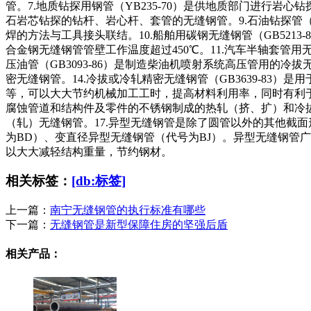
管。7.地质钻探用钢管（YB235-70）是供地质部门进行岩心
石岩芯钻探的钻杆、岩心杆、套管的无缝钢管。9.石油钻探管（
焊的方法与工具接头联结。10.船舶用碳钢无缝钢管（GB521
合金钢无缝钢管管壁工作温度超过450℃。11.汽车半轴套管用
压油管（GB3093-86）是制造柴油机喷射系统高压管用的冷
密无缝钢管。14.冷拔或冷轧精密无缝钢管（GB3639-8
等，可以大大节约机械加工工时，提高材料利用率，同时有利于提高
腐蚀管道和结构件及零件的不锈钢制成的热轧（挤、扩）和冷拔（轧
（轧）无缝钢管。17.异型无缝钢管是除了圆管以外的其他截
为BD）、变直径异型无缝钢管（代号为BJ）。异型无缝钢管
以大大减轻结构重量，节约钢材。
相关标签：
[db:标签]
上一篇：
南宁无缝钢管的执行标准有哪些
下一篇：
无缝钢管是新型保障住房的坚强后盾
相关产品：