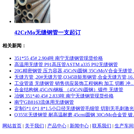
42CrMo无缝钢管一支起订
相关新闻：
351*55 45# 2.904吨 南宁无缝钢管现货价格
高温用无缝管 P91高压管ASTM a335 P92无缝钢管
20G精密钢管 压力容器 45CrNi圆钢 35CrMoV合金无缝管
无缝方管 ,20#无缝方管,Q345B矩形钢管,合金无缝方管,16
工业管道 无缝钢管 销售供应装饰工程钢构 加工 切断 冲
合金结构钢 45CrNi钢板 （45CrNi圆钢）锻件 无缝管
冶钢 351*40 45# 2.833吨 南宁无缝钢管现货价格
南宁GB8163流体用无缝钢管
定制5*1 6*1 8*1.5小口径无缝钢管毛细管 切割无毛刺激
Q355E无缝钢管 耐高温耐磨 45crni圆钢 30CrMo合金管 
网站首页
|
关于我们
|
产品中心
|
新闻中心
|
联系我们
|
生产车间