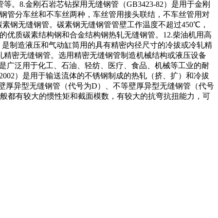
。8.金刚石岩芯钻探用无缝钢管（GB3423-82）是用于金刚
管。钢管分车丝和不车丝两种，车丝管用接头联结，不车丝管用对
的碳素钢无缝钢管。碳素钢无缝钢管管壁工作温度不超过450℃，
管用的优质碳素结构钢和合金结构钢热轧无缝钢管。12.柴油机用高
-88）是制造液压和气动缸筒用的具有精密内径尺寸的冷拔或冷轧精
或冷轧精密无缝钢管。选用精密无缝钢管制造机械结构或液压设备
02）是广泛用于化工、石油、轻纺、医疗、食品、机械等工业的耐
-2002）是用于输送流体的不锈钢制成的热轧（挤、扩）和冷拔
等壁厚异型无缝钢管（代号为D）、不等壁厚异型无缝钢管（代号
一般都有较大的惯性矩和截面模数，有较大的抗弯抗扭能力，可