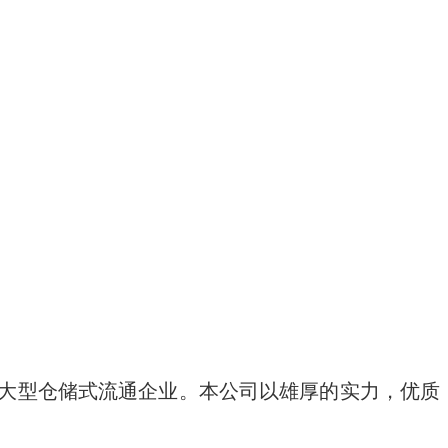
大型仓储式流通企业。本公司以雄厚的实力，优质