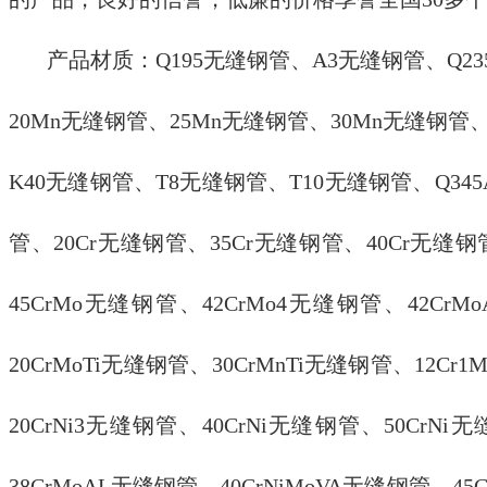
产品材质：Q195无缝钢管、A3无缝钢管、Q235
20Mn无缝钢管、25Mn无缝钢管、30Mn无缝钢管
K40无缝钢管、T8无缝钢管、T10无缝钢管、Q345
管、20Cr无缝钢管、35Cr无缝钢管、40Cr无缝钢
45CrMo无缝钢管、42CrMo4无缝钢管、42CrM
20CrMoTi无缝钢管、30CrMnTi无缝钢管、12Cr
20CrNi3无缝钢管、40CrNi无缝钢管、50CrNi
38CrMoAL无缝钢管、40CrNiMoVA无缝钢管、45C