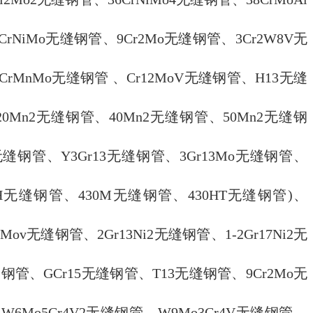
CrNiMo无缝钢管、9Cr2Mo无缝钢管、3Cr2W8V无
5CrMnMo无缝钢管 、Cr12MoV无缝钢管、H13无缝
20Mn2无缝钢管、40Mn2无缝钢管、50Mn2无缝钢
3无缝钢管、Y3Gr13无缝钢管、3Gr13Mo无缝钢管、
30H无缝钢管、430M无缝钢管、430HT无缝钢管)、
Mov无缝钢管、2Gr13Ni2无缝钢管、1-2Gr17Ni2无
无缝钢管、GCr15无缝钢管、T13无缝钢管、9Cr2Mo无
、W6Mo5Cr4V2无缝钢管、W9Mo3Cr4V无缝钢管、