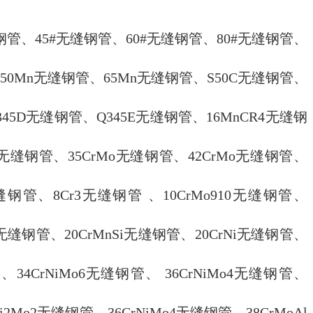
管、45#无缝钢管、60#无缝钢管、80#无缝钢管、
50Mn无缝钢管、65Mn无缝钢管、S50C无缝钢管、
45D无缝钢管、Q345E无缝钢管、16MnCR4无缝钢
o无缝钢管、35CrMo无缝钢管、42CrMo无缝钢管、
无缝钢管、8Cr3无缝钢管 、10CrMo910无缝钢管、
WA无缝钢管、20CrMnSi无缝钢管、20CrNi无缝钢管、
、34CrNiMo6无缝钢管、 36CrNiMo4无缝钢管、
i2Mo2无缝钢管、36CrNiMo4无缝钢管、38CrMoAl