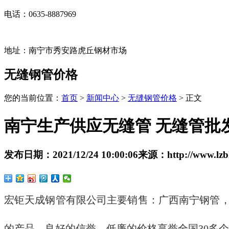
电话：0635-8887969
地址：南宁市秀安路虎丘钢材市场
无缝钢管价格
您的当前位置：
首页
>
新闻中心
>
无缝钢管价格
> 正文
南宁生产供应无缝管 无缝管批
发布日期：
2021/12/24 10:00:06
来源：
http://www.lz
宏钜天成钢管有限公司主要销售：广西南宁钢管
的产品，良好的信誉，低廉的价格享誉全国
30多