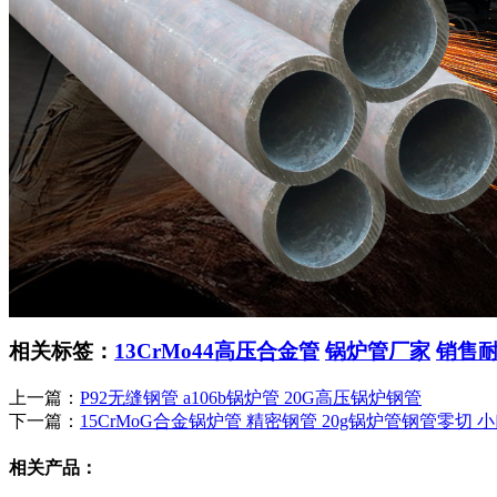
相关标签：
13CrMo44高压合金管
锅炉管厂家
销售
上一篇：
P92无缝钢管 a106b锅炉管 20G高压锅炉钢管
下一篇：
15CrMoG合金锅炉管 精密钢管 20g锅炉管钢管零切
相关产品：