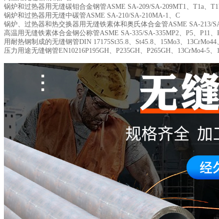
锅炉和过热器用无缝碳钼合金钢管
ASME SA-209/SA-209M
T1、T1a、T1
锅炉和过热器用无缝中碳管
ASME SA-210/SA-210M
A-1、C
锅炉、过热器和热交换器用无缝铁素体和奥氏体合金管
ASME SA-213/S
高温用无缝铁素体合金钢公称管
ASME SA-335/SA-335M
P2、P5、P11、
用耐热钢制成的无缝钢管
DIN 17175
St35.8、St45.8、15Mo3、13CrMo44
压力用途无缝钢管
EN10216
P195GH、P235GH、P265GH、13CrMo4-5、10