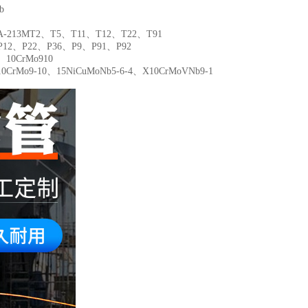
b
A-213M
T2、T5、T11、T12、T22、T91
P12、P22、P36、P9、P91、P92
、10CrMo910
CrMo9-10、15NiCuMoNb5-6-4、X10CrMoVNb9-1