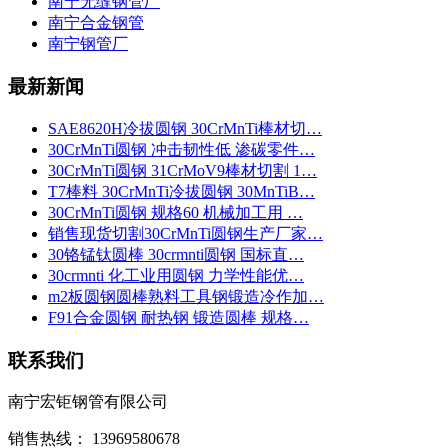
南宁无缝钢管厂
南宁合金钢管
南宁钢管厂
最新新闻
SAE8620H冷拔圆钢 30CrMnTi棒材切…
30CrMnTi圆钢 冲击韧性低 渗碳零件…
30CrMnTi圆钢 31CrMoV9棒材切割 1…
T7棒料 30CrMnTi冷拔圆钢 30MnTiB…
30CrMnTi圆钢 规格60 机械加工用 …
销售现货切割30CrMnTi圆钢生产厂家…
30铬锰钛圆棒 30crmnti圆钢 国标直…
30crmnti 化工业用圆钢 力学性能优…
m2板圆钢圆棒熟料工具钢锻造冷作加…
F91合金圆钢 耐热钢 锻造圆棒 规格…
联系我们
南宁宏钜钢管有限公司
销售热线： 13969580678