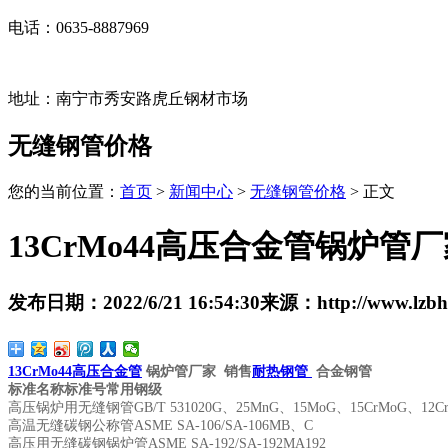
电话：0635-8887969
地址：南宁市秀安路虎丘钢材市场
无缝钢管价格
您的当前位置：
首页
>
新闻中心
>
无缝钢管价格
> 正文
13CrMo44高压合金管锅炉
发布日期：
2022/6/21 16:54:30
来源：
http://www.lzb
13CrMo44高压合金管
锅炉管厂家 销售
耐热钢管
合金钢管
标准名称
标准号
常用钢级
高压锅炉用无缝钢管
GB/T 5310
20G、25MnG、15MoG、15CrMoG、12Cr
高温无缝碳钢公称管
ASME SA-106/SA-106M
B、C
高压用无缝碳钢锅炉管
ASME SA-192
/SA-192M
A192