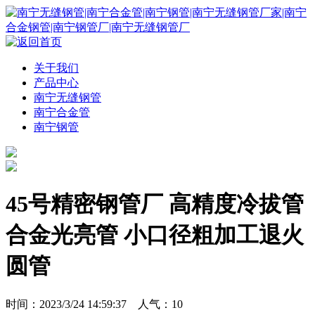
关于我们
产品中心
南宁无缝钢管
南宁合金管
南宁钢管
45号精密钢管厂 高精度冷拔管
合金光亮管 小口径粗加工退火
圆管
时间：2023/3/24 14:59:37 人气：
10