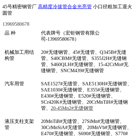
45号精密钢管厂
高精度冷拔管合金光亮管
小口径粗加工退火
圆管
13969580678
品
种
代表牌号（宏钜钢管有限公
司-13969580678）
机械加工用结
20#无缝钢管、45#无缝管、Q345B#无缝
构管
管、S40CBM#无缝管、S355J2H#无缝钢
管、S460QLH#无缝钢管、15-42CrMo#无
缝钢管、SNCM439#无缝钢管
汽车用管
SAE1527#无缝管、SAE5130H#无缝钢管、
SAE1030#无缝钢管、E355#无缝钢管、
E430#无缝钢管、E520#无缝钢管、
SCr420K#无缝钢管、20CrMnTiH#无缝钢
管、
20-45Mn2#无缝钢管
液压支柱支架
20MnTiB#无缝管、27SiMn#无缝钢管、
管
30CrMnSiA#无缝管、20MnVb#无缝钢管、
E470#无缝钢管、S690#无缝钢管、S770#