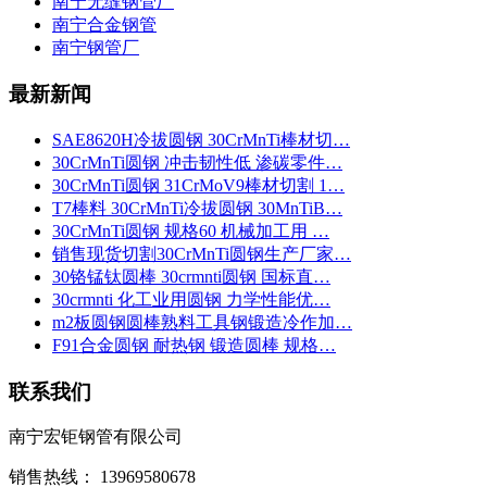
南宁无缝钢管厂
南宁合金钢管
南宁钢管厂
最新新闻
SAE8620H冷拔圆钢 30CrMnTi棒材切…
30CrMnTi圆钢 冲击韧性低 渗碳零件…
30CrMnTi圆钢 31CrMoV9棒材切割 1…
T7棒料 30CrMnTi冷拔圆钢 30MnTiB…
30CrMnTi圆钢 规格60 机械加工用 …
销售现货切割30CrMnTi圆钢生产厂家…
30铬锰钛圆棒 30crmnti圆钢 国标直…
30crmnti 化工业用圆钢 力学性能优…
m2板圆钢圆棒熟料工具钢锻造冷作加…
F91合金圆钢 耐热钢 锻造圆棒 规格…
联系我们
南宁宏钜钢管有限公司
销售热线： 13969580678