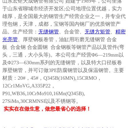
山东宏钜天成钢管有限公司
始建于
1989
年，公司坐落
于山东省聊城市经济开发区
;
公司地理位置优越，实力
雄厚，是全国最大的钢管生产经营企业之一，并专业代
理包钢，天津，成都，宝钢等国内钢厂的优质钢管产
品。生产经营：
无缝钢管
、合金管、
无缝方矩管
、
精密
光亮管
、厚壁钢板卷管，油缸用珩磨无缝钢管
合金
板 合金钢 合金圆钢 合金钢板等钢管产品以及管件
(
弯
头，三通，大小头等
)
。本公司生产经营
Φ6—219mm
以
及
Φ273—630mm
系列的无缝钢管，以及特大口径板卷
厚壁钢管，并可订做
3PE
防腐钢管以及保温钢管。主要
材质：
20#
，
45#
，
Q345B(16MN),15CRMO
，
12Cr1MoVG,A335P22
，
P91,WB36,10CrMo910,16Mn(Q345B),
27SiMn,30CRMNSI
以及不锈钢等。
实实在在做生意，做您最省心的选择！