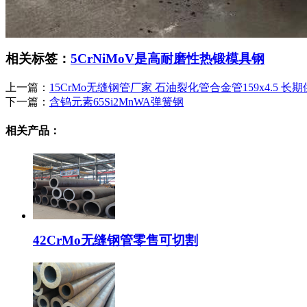
相关标签：
5CrNiMoV是高耐磨性热锻模具钢
上一篇：
15CrMo无缝钢管厂家 石油裂化管合金管159x4.5 长
下一篇：
含钨元素65Si2MnWA弹簧钢
相关产品：
42CrMo无缝钢管零售可切割