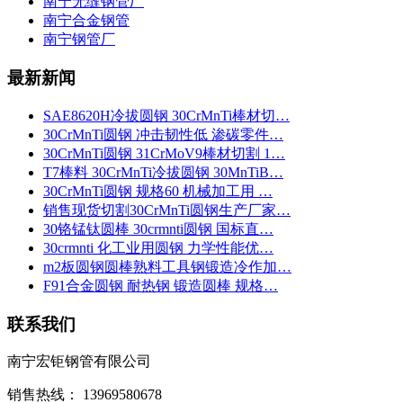
南宁无缝钢管厂
南宁合金钢管
南宁钢管厂
最新新闻
SAE8620H冷拔圆钢 30CrMnTi棒材切…
30CrMnTi圆钢 冲击韧性低 渗碳零件…
30CrMnTi圆钢 31CrMoV9棒材切割 1…
T7棒料 30CrMnTi冷拔圆钢 30MnTiB…
30CrMnTi圆钢 规格60 机械加工用 …
销售现货切割30CrMnTi圆钢生产厂家…
30铬锰钛圆棒 30crmnti圆钢 国标直…
30crmnti 化工业用圆钢 力学性能优…
m2板圆钢圆棒熟料工具钢锻造冷作加…
F91合金圆钢 耐热钢 锻造圆棒 规格…
联系我们
南宁宏钜钢管有限公司
销售热线： 13969580678