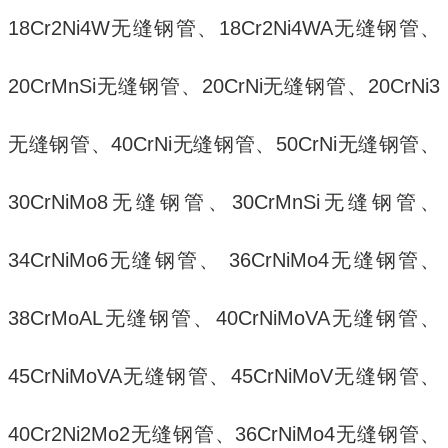
18Cr2Ni4W无缝钢管、18Cr2Ni4WA无缝钢管、
20CrMnSi无缝钢管、20CrNi无缝钢管、20CrNi3
无缝钢管、40CrNi无缝钢管、50CrNi无缝钢管、
30CrNiMo8无缝钢管、30CrMnSi无缝钢管、
34CrNiMo6无缝钢管、 36CrNiMo4无缝钢管、
38CrMoAL无缝钢管、40CrNiMoVA无缝钢管、
45CrNiMoVA无缝钢管、45CrNiMoV无缝钢管、
40Cr2Ni2Mo2无缝钢管、36CrNiMo4无缝钢管、