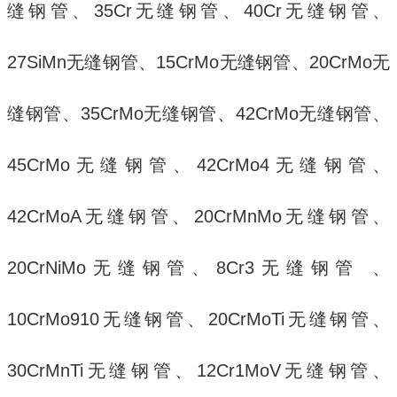
缝钢管、35Cr无缝钢管、40Cr无缝钢管、
27SiMn无缝钢管、15CrMo无缝钢管、20CrMo无
缝钢管、35CrMo无缝钢管、42CrMo无缝钢管、
45CrMo无缝钢管、42CrMo4无缝钢管、
42CrMoA无缝钢管、20CrMnMo无缝钢管、
20CrNiMo无缝钢管、8Cr3无缝钢管 、
10CrMo910无缝钢管、20CrMoTi无缝钢管、
30CrMnTi无缝钢管、12Cr1MoV无缝钢管、