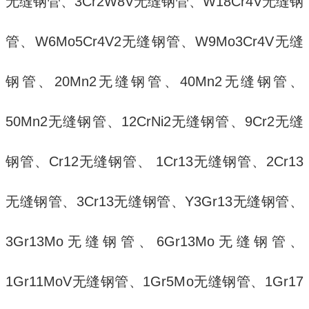
无缝钢管、3Cr2W8V无缝钢管、W18Cr4V无缝钢
管、W6Mo5Cr4V2无缝钢管、W9Mo3Cr4V无缝
钢管、20Mn2无缝钢管、40Mn2无缝钢管、
50Mn2无缝钢管、12CrNi2无缝钢管、9Cr2无缝
钢管、Cr12无缝钢管、 1Cr13无缝钢管、2Cr13
无缝钢管、3Cr13无缝钢管、Y3Gr13无缝钢管、
3Gr13Mo无缝钢管、6Gr13Mo无缝钢管、
1Gr11MoV无缝钢管、1Gr5Mo无缝钢管、1Gr17