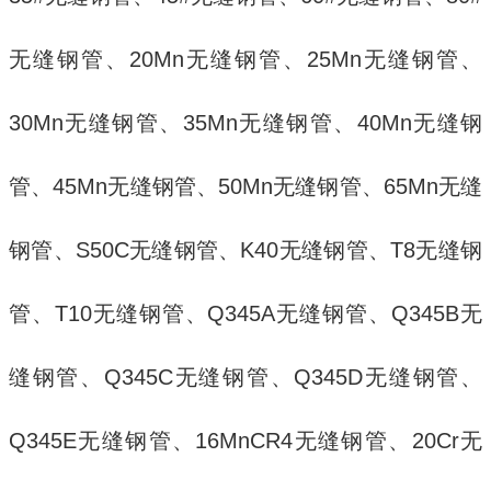
无缝钢管、20Mn无缝钢管、25Mn无缝钢管、
30Mn无缝钢管、35Mn无缝钢管、40Mn无缝钢
管、45Mn无缝钢管、50Mn无缝钢管、65Mn无缝
钢管、S50C无缝钢管、K40无缝钢管、T8无缝钢
管、T10无缝钢管、Q345A无缝钢管、Q345B无
缝钢管、Q345C无缝钢管、Q345D无缝钢管、
Q345E无缝钢管、16MnCR4无缝钢管、20Cr无